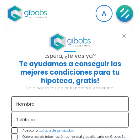
CAPACIDAD DE
ENDEUDAMIENTO:
Espera, ¿te vas ya?
Te ayudamos a conseguir las
CÓMO INFLUYE EN TU
mejores condiciones para tu
hipoteca, gratis!
HIPOTECA
Solo necesitas dejar tu nombre y teléfono.
Nombre:
Índice de contenido:
Teléfono
¿Qué es la capacidad de
Acepto la
política de privacidad
endeudamiento y por qué es importante
Quiero recibir información comercial y publicitaria de Gibobs SL.