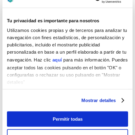
aportación inicial reduce el importe del préstamo
que necesitas solicitar.
Cuida tu historial crediticio:
pagar
Tu privacidad es importante para nosotros
puntualmente todas tus obligaciones demuestra
Utilizamos cookies propias y de terceros para analizar tu
a la entidad que eres un solicitante solvente.
navegación con fines estadísticos, de personalización y
publicitarios, incluido el mostrarte publicidad
Contar con el asesoramiento de un profesional te
personalizada en base a un perfil elaborado a partir de tu
ayuda a evaluar tu situación financiera con
navegación. Haz clic
aquí
para más información. Puedes
precisión y a tomar decisiones más acertadas
aceptar todos las cookies pulsando en el botón "OK" o
antes de solicitar la hipoteca.
configurarlas o rechazar su uso pulsando en "Mostrar
Qué significa tener un alto nivel de
detalles"
endeudamiento
Tener un
alto nivel de endeudamiento
significa
Mostrar detalles
que una parte muy elevada de tus ingresos ya
está comprometida con el pago de deudas, lo
Permitir todas
que reduce tu margen para asumir una hipoteca y
puede dificultar la aprobación de nuevos créditos