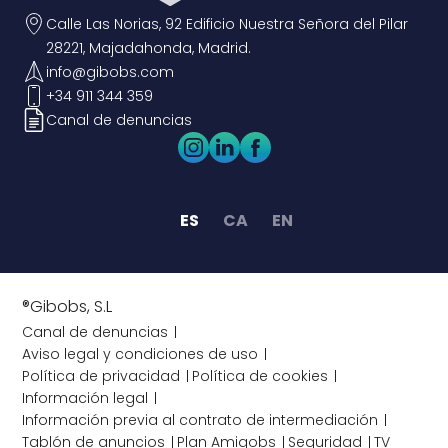
Calle Las Norias, 92 Edificio Nuestra Señora del Pilar
28221, Majadahonda, Madrid.
info@gibobs.com
+34 911 344 359
Canal de denuncias
ES
CA
EN
®Gibobs, S.L
Canal de denuncias
Aviso legal y condiciones de uso
Política de privacidad
Política de cookies
Información legal
Información previa al contrato de intermediación
Tablón de anuncios
Plan Amigobs
Seguridad
TV