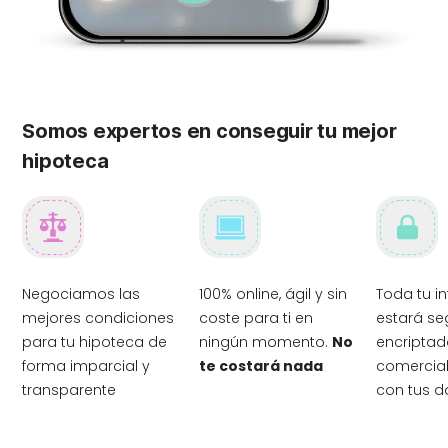
Somos expertos en conseguir tu mejor
hipoteca
Negociamos las
100% online, ágil y sin
Toda tu i
mejores condiciones
coste para ti en
estará se
para tu hipoteca de
ningún momento.
No
encriptad
forma imparcial y
te costará nada
comercia
transparente
con tus d