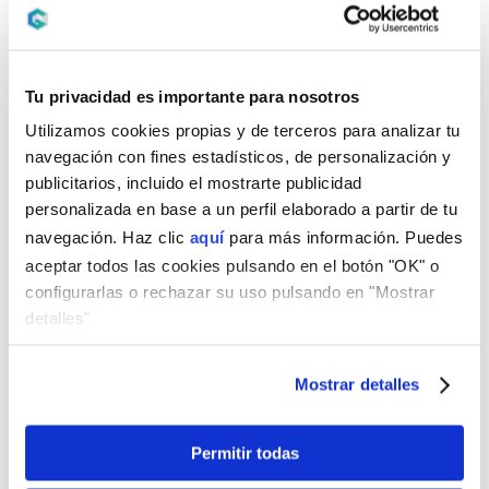
aceptar alguna de esas ofertas, recibiremos una
comisión del banco.
Más información
Tu privacidad es importante para nosotros
Utilizamos cookies propias y de terceros para analizar tu
navegación con fines estadísticos, de personalización y
publicitarios, incluido el mostrarte publicidad
personalizada en base a un perfil elaborado a partir de tu
navegación. Haz clic
aquí
para más información. Puedes
aceptar todos las cookies pulsando en el botón "OK" o
configurarlas o rechazar su uso pulsando en "Mostrar
detalles"
Mostrar detalles
Permitir todas