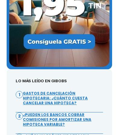
LO MÁS LEÍDO EN GIBOBS
GASTOS DE CANCELACIÓN
1
HIPOTECARIA: ¿CUÁNTO CUESTA
CANCELAR UNA HIPOTECA?
¿PUEDEN LOS BANCOS COBRAR
2
COMISIONES POR AMORTIZAR UNA
HIPOTECA VARIABLE?