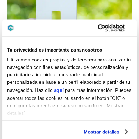
Tu privacidad es importante para nosotros
Consigue tu hipoteca verde
Utilizamos cookies propias y de terceros para analizar tu
navegación con fines estadísticos, de personalización y
publicitarios, incluido el mostrarte publicidad
Solicitud de hipoteca verde
personalizada en base a un perfil elaborado a partir de tu
Para solicitar una hipoteca verde en España no es
navegación. Haz clic
aquí
para más información. Puedes
necesario acudir a un producto de financiación
aceptar todos las cookies pulsando en el botón "OK" o
distinto al habitual. El proceso es el mismo que el
configurarlas o rechazar su uso pulsando en "Mostrar
de una hipoteca convencional: se presenta la
detalles"
documentación económica exigida por el banco y,
además, se aporta el
certificado de eficiencia
Mostrar detalles
energética de la vivienda
para solicitar la