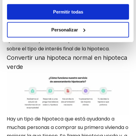
bonificación correspondiente.
Permitir todas
No todas las entidades ofrecen este tipo de
bonificación, por lo que conviene comparar las
Personalizar
condiciones de varios bancos antes de firmar. Las
que sí la incluyen suelen aplicarla directamente
sobre el tipo de interés final de la hipoteca.
Convertir una hipoteca normal en hipoteca
verde
Hay un tipo de hipoteca que está ayudando a
muchas personas a comprar su primera vivienda o
mejorar la que tienen. Se llama hipoteca verde y, a