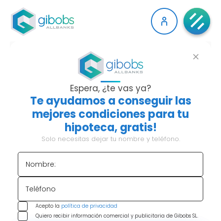
HIPOTECAS VERDES:
CÓMO ACCEDER A
Espera, ¿te vas ya?
Te ayudamos a conseguir las
ESTE NOVEDOSO
mejores condiciones para tu
hipoteca, gratis!
MÉTODO DE
Solo necesitas dejar tu nombre y teléfono.
FINANCIACIÓN
Nombre:
Teléfono
Índice de contenido:
Acepto la
política de privacidad
Quiero recibir información comercial y publicitaria de Gibobs SL.