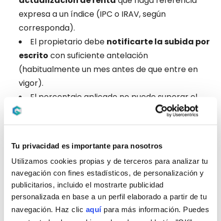
actualización de renta
que haga referencia
expresa a un índice (IPC o IRAV, según
corresponda).
El propietario debe
notificarte la subida por
escrito
con suficiente antelación
(habitualmente un mes antes de que entre en
vigor).
El porcentaje aplicado no puede superar el
que marque el índice de referencia en el mes
correspondiente.
No puede aplicarse de forma retroactiva:
Tu privacidad es importante para nosotros
solo vale desde la fecha de actualización
, no
Utilizamos cookies propias y de terceros para analizar tu
antes.
navegación con fines estadísticos, de personalización y
Si tu contrato no incluye cláusula de
publicitarios, incluido el mostrarte publicidad
actualización, el propietario no puede subirte
personalizada en base a un perfil elaborado a partir de tu
la renta durante la vigencia del contrato.
Así
navegación. Haz clic
aquí
para más información. Puedes