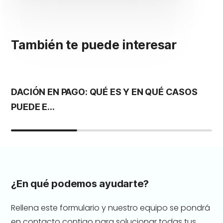
También te puede interesar
DACIÓN EN PAGO: QUÉ ES Y EN QUÉ CASOS
S
PUEDE E...
G
¿En qué podemos ayudarte?
Rellena este formulario y nuestro equipo se pondrá
en contacto contigo para solucionar todas tus