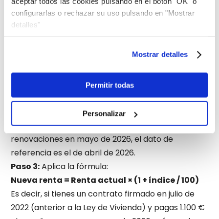
de claro.
aceptar todos las cookies pulsando en el botón "OK" o
configurarlas o rechazar su uso pulsando en "Mostrar
Cómo calcular la subida del alquiler paso
detalles"
a paso
No hace falta una calculadora especial. El cálculo
Mostrar detalles
es sencillo si sabes qué índice te corresponde.
Paso 1:
Identifica la fecha de firma de tu contrato
para saber si te aplica el IPC o el IRAV.
Permitir todas
Paso 2:
Localiza el índice correspondiente al mes
anterior a tu fecha de renovación. Puedes
Personalizar
consultarlo en la web oficial del INE (ine.es). Para
renovaciones en mayo de 2026, el dato de
referencia es el de abril de 2026.
Paso 3:
Aplica la fórmula:
Nueva renta = Renta actual × (1 + índice / 100)
Es decir, si tienes un contrato firmado en julio de
2022 (anterior a la Ley de Vivienda) y pagas 1.100 €