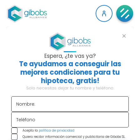
¿DÓNDE VIVE Y
CUÁNTO CUESTA LA
Espera, ¿te vas ya?
Te ayudamos a conseguir las
CASA DE SHAKIRA? ASÍ
mejores condiciones para tu
hipoteca, gratis!
ES SU MANSIÓN
Solo necesitas dejar tu nombre y teléfono.
Shakira no es solo una de las artistas más
Nombre:
escuchadas del mundo. También es una de las
personas con el parque inmobiliario más llamativo
Teléfono
del planeta.
Mansiones en Barcelona, una isla
privada en Miami, propiedades millonarias
Acepto la
política de privacidad
… y
Quiero recibir información comercial y publicitaria de Gibobs SL.