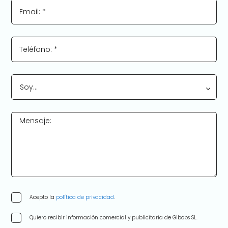
Email: *
Teléfono: *
Soy…
Mensaje:
Acepto la
política de privacidad
.
Quiero recibir información comercial y publicitaria de Gibobs SL.