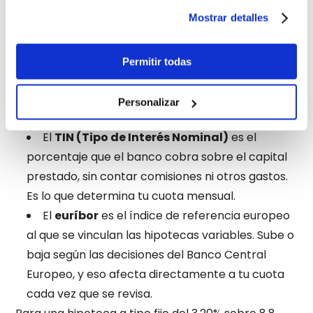
Mostrar detalles
Hipoteca
Euríbor +
~38.900 €/mes
variable
0,60%
(con euríbor al
2,5%)
Permitir todas
Hipoteca
Fijo 5 años +
~40.200 €/mes
mixta
variable
los primeros 5
años
Personalizar
Dos apuntes rápidos para entender la tabla:
El
TIN (Tipo de Interés Nominal)
es el
porcentaje que el banco cobra sobre el capital
prestado, sin contar comisiones ni otros gastos.
Es lo que determina tu cuota mensual.
El
euríbor
es el índice de referencia europeo
al que se vinculan las hipotecas variables. Sube o
baja según las decisiones del Banco Central
Europeo, y eso afecta directamente a tu cuota
cada vez que se revisa.