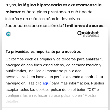
tuyos,
la lógica hipotecaria es exactamente la
misma
: cuánto pides prestado, a qué tipo de
interés y en cuántos años lo devuelves.
Supongamos una mansión de
11 millones de euros
.
En España, los bancos financian como máximo el
80% del valor de tasación en primera vivienda. Eso
significa que el comprador debería aportar
2,2
Tu privacidad es importante para nosotros
millones de euros de entrada
y solicitar una
Utilizamos cookies propias y de terceros para analizar tu
hipoteca de 8,8 millones.
navegación con fines estadísticos, de personalización y
Simulación de cuota mensual: tipo fijo vs. variable
publicitarios, incluido el mostrarte publicidad
Usando condiciones de mercado actuales y un
personalizada en base a un perfil elaborado a partir de tu
plazo de 25 años, así quedarían las cuotas
navegación. Haz clic
aquí
para más información. Puedes
aproximadas:
aceptar todos las cookies pulsando en el botón "OK" o
Tipo de
TIN
Cuota mensual
configurarlas o rechazar su uso pulsando en "Mostrar
hipoteca
aproximado
estimada
detalles"
Hipoteca fija
3,20%
~42.700 €/mes