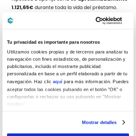
1.121,65€
durante toda la vida del préstamo.
Para obtener esa cuota mensual de una
hipoteca a tipo fijo
, se realiza un cálculo que
tiene en cuenta tanto el capital como el interés
anual dividido en cuotas mensuales. Aquí te explico
Tu privacidad es importante para nosotros
de manera simplificada cómo se llega a la cuota
Utilizamos cookies propias y de terceros para analizar tu
de 1.121,65€:
navegación con fines estadísticos, de personalización y
publicitarios, incluido el mostrarte publicidad
Calcular el interés mensual: el interés anual es
personalizada en base a un perfil elaborado a partir de tu
del 2,5%, que al dividirlo entre 12 meses da un
navegación. Haz clic
aquí
para más información. Puedes
interés mensual aproximado de 0,2083%.
aceptar todos las cookies pulsando en el botón "OK" o
Distribuir el pago en 300 meses: como el plazo
configurarlas o rechazar su uso pulsando en "Mostrar
del préstamo es de 25 años, se divide en 300
detalles"
cuotas mensuales.
Calcular la cuota mensual:
Mostrar detalles
Para este tipo de cálculo, se utiliza una
fórmula financiera que tiene en cuenta el total