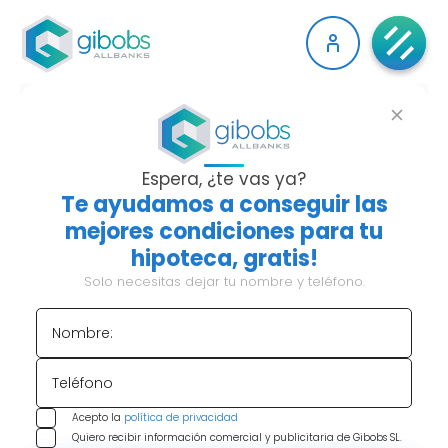
CÓMO CALCULAR LA
CUOTA DE TU
Espera, ¿te vas ya?
Te ayudamos a conseguir las
HIPOTECA SEGÚN LOS
mejores condiciones para tu
hipoteca, gratis!
DIFERENTES TIPOS DE
Solo necesitas dejar tu nombre y teléfono.
INTERÉS
Nombre:
Para muchas familias,
la hipoteca es el
compromiso financiero más significativo que
Teléfono
asumirán a lo largo de su vida.
Comprender
Acepto la
política de privacidad
cómo se calcula la cuota de la hipoteca es
Quiero recibir información comercial y publicitaria de Gibobs SL.