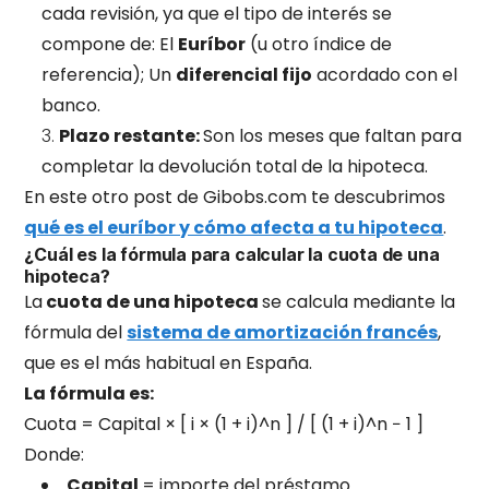
cada revisión, ya que el tipo de interés se
compone de: El
Euríbor
(u otro índice de
referencia); Un
diferencial fijo
acordado con el
banco.
Plazo restante:
Son los meses que faltan para
completar la devolución total de la hipoteca.
En este otro post de Gibobs.com te descubrimos
qué es el euríbor y cómo afecta a tu hipoteca
.
¿Cuál es la fórmula para calcular la cuota de una
hipoteca?
La
cuota de una hipoteca
se calcula mediante la
fórmula del
sistema de amortización francés
,
que es el más habitual en España.
La fórmula es:
Cuota = Capital × [ i × (1 + i)^n ] / [ (1 + i)^n − 1 ]
Donde:
Capital
= importe del préstamo