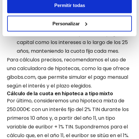
Permitir todas
del préstamo, el interés mensual, y el número
de meses.
Personalizar
El cálculo aproximado que da la cuota
mensual de 1.121,65€ incluye tanto el pago del
capital como los intereses a lo largo de los 25
años, manteniendo la cuota fija cada mes.
Para cálculos precisos, recomendamos el uso de
una calculadora de hipotecas, como la que ofrece
gibobs.com, que permite simular el pago mensual
según el interés y el plazo elegidos.
Cálculo de la cuota en hipoteca a tipo mixto
Por último, consideremos una hipoteca mixta de
250.000€ con un interés fijo del 2% TIN durante los
primeros 10 años y, a partir del año 11, un tipo
variable de euribor + 1% TIN. Supondremos para el
cálculo que, en el año 11, el euribor se sitúa en el 1%.