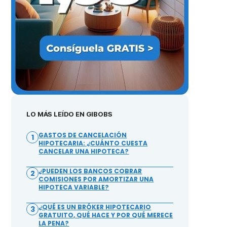
LO MÁS LEÍDO EN GIBOBS
GASTOS DE CANCELACIÓN
1
HIPOTECARIA: ¿CUÁNTO CUESTA
CANCELAR UNA HIPOTECA?
¿PUEDEN LOS BANCOS COBRAR
2
COMISIONES POR AMORTIZAR UNA
HIPOTECA VARIABLE?
¿QUÉ ES UN BRÓKER HIPOTECARIO
3
GRATUITO, QUÉ HACE Y POR QUÉ MERECE
LA PENA?