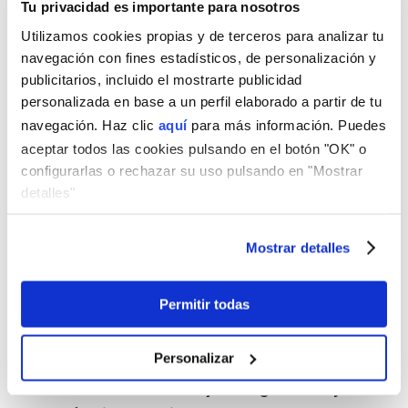
Tu privacidad es importante para nosotros
Total de
Mayor, a
Menor, al
intereses
igualdad de
reducirse antes
Utilizamos cookies propias y de terceros para analizar tu
pagados
importe, tipo y
el capital
navegación con fines estadísticos, de personalización y
plazo
pendiente
publicitarios, incluido el mostrarte publicidad
Uso habitual
Sistema
Poco habitual
personalizada en base a un perfil elaborado a partir de tu
en España
mayoritario en
navegación. Haz clic
hipotecas
aquí
para más información. Puedes
aceptar todos las cookies pulsando en el botón "OK" o
Consulta con gibobs para saber más
configurarlas o rechazar su uso pulsando en "Mostrar
sobre el sistema de amortización francés
detalles"
Si quieres contratar una hipoteca o préstamo,
en
gibobs.com
somos expertos en ofrecerte el
Mostrar detalles
mejor asesoramiento
para que tomes las
decisiones financieras adecuadas. Te ayudamos a
Permitir todas
entender las opciones de amortización disponibles
y a elegir la hipoteca o préstamo que mejor se
Personalizar
adapte a tu capacidad de pago y tus objetivos.
Contacta con nosotros y consigue la mejor