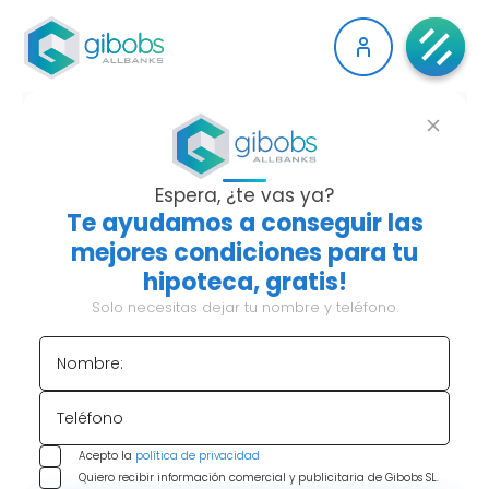
SISTEMA DE
AMORTIZACIÓN
Espera, ¿te vas ya?
Te ayudamos a conseguir las
FRANCÉS, ¿EN QUÉ
mejores condiciones para tu
hipoteca, gratis!
CONSISTE Y POR QUÉ
Solo necesitas dejar tu nombre y teléfono.
ES EL MÁS EXTENDIDO
Nombre:
EN ESPAÑA?
Teléfono
Acepto la
política de privacidad
Índice de contenido:
Quiero recibir información comercial y publicitaria de Gibobs SL.