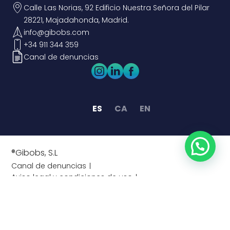
Calle Las Norias, 92 Edificio Nuestra Señora del Pilar
28221, Majadahonda, Madrid.
info@gibobs.com
+34 911 344 359
Canal de denuncias
ES
CA
EN
®Gibobs, S.L
Canal de denuncias
Aviso legal y condiciones de uso
Política de privacidad
Política de cookies
Información legal
Información previa al contrato de intermediación
Tablón de anuncios
Plan Amigobs
Seguridad
TV