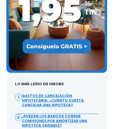
LO MÁS LEÍDO EN GIBOBS
GASTOS DE CANCELACIÓN
1
HIPOTECARIA: ¿CUÁNTO CUESTA
CANCELAR UNA HIPOTECA?
¿PUEDEN LOS BANCOS COBRAR
2
COMISIONES POR AMORTIZAR UNA
HIPOTECA VARIABLE?