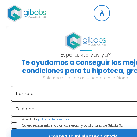
¿CUÁLES SON LAS
MEJORES HIPOTECAS
Espera, ¿te vas ya?
Te ayudamos a conseguir las mej
FIJAS DE JULIO 2026?
condiciones para tu hipoteca, gra
Solo necesitas dejar tu nombre y teléfono.
Si estás buscando hipoteca ahora mismo, ya
sabes que la estabilidad tiene precio, pero
Nombre:
también tiene mucho valor. En julio de 2026, las
hipotecas fijas siguen siendo la opción mayoritaria
Teléfono
en España:
el 92% de las hipotecas firmadas en
Acepto la
política de privacidad
el último mes fueron a tipo fijo
. Con el Banco
Quiero recibir información comercial y publicitaria de Gibobs SL.
Central Europeo manteniendo los tipos en el
2%
y