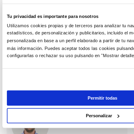
esos ajustes.
¿Puede un autónomo conseguir una hipoteca
Tu privacidad es importante para nosotros
fija competitiva?
Sí, aunque el proceso es algo
Utilizamos cookies propias y de terceros para analizar tu na
más exigente. Los bancos piden demostrar
estadísticos, de personalización y publicitarios, incluido el m
ingresos estables durante al menos dos ejercicios
personalizada en base a un perfil elaborado a partir de tu n
fiscales completos y valoran especialmente que
más información. Puedes aceptar todos las cookies pulsando
no haya caídas bruscas entre un año y otro. Con
configurarlas o rechazar su uso pulsando en "Mostrar detalle
un perfil financiero ordenado, un autónomo puede
acceder a los mismos tipos que un asalariado. La
clave está en presentar bien la operación y
comparar entre varias entidades.
Permitir todas
Personalizar