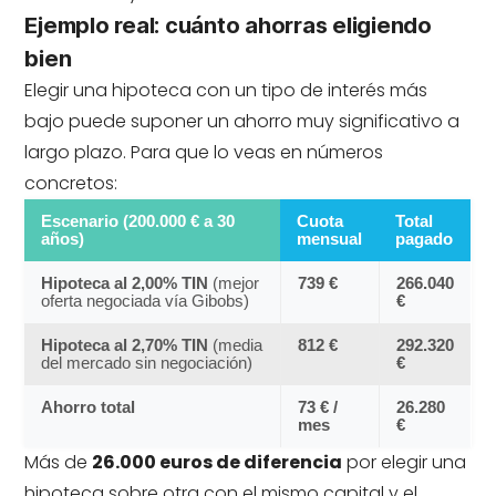
Ejemplo real: cuánto ahorras eligiendo
bien
Elegir una hipoteca con un tipo de interés más
bajo puede suponer un ahorro muy significativo a
largo plazo. Para que lo veas en números
concretos:
Escenario (200.000 € a 30
Cuota
Total
años)
mensual
pagado
Hipoteca al 2,00% TIN
(mejor
739 €
266.040
oferta negociada vía Gibobs)
€
Hipoteca al 2,70% TIN
(media
812 €
292.320
del mercado sin negociación)
€
Ahorro total
73 € /
26.280
mes
€
Más de
26.000 euros de diferencia
por elegir una
hipoteca sobre otra con el mismo capital y el