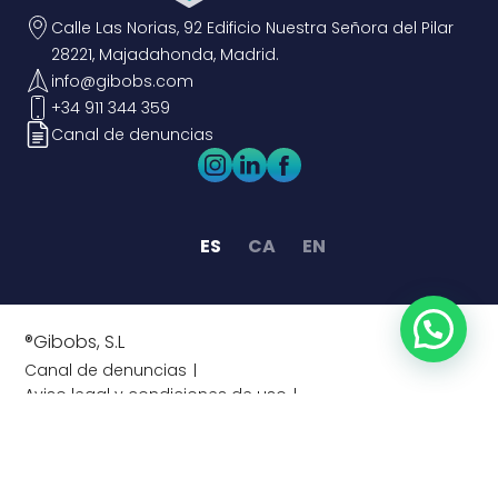
Calle Las Norias, 92 Edificio Nuestra Señora del Pilar
28221, Majadahonda, Madrid.
info@gibobs.com
+34 911 344 359
Canal de denuncias
ES
CA
EN
®Gibobs, S.L
Canal de denuncias
Aviso legal y condiciones de uso
Política de privacidad
Política de cookies
Información legal
Información previa al contrato de intermediación
Tablón de anuncios
Plan Amigobs
Seguridad
TV