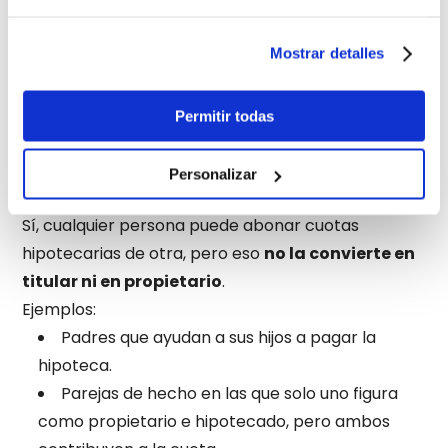
Asumir posibles gastos
: comisión de
novación (si existe), tasación y costes notariales.
Mostrar detalles
Es un trámite común en separaciones y divorcios,
cuando uno de los titulares se queda con la
vivienda y el otro quiere liberarse de la deuda.
Permitir todas
En este otro post te contamos
qué pasa con la
hipoteca en caso de divorcio
.
Personalizar
¿Se puede pagar la hipoteca de otra persona?
Sí, cualquier persona puede abonar cuotas
hipotecarias de otra, pero eso
no la convierte en
titular ni en propietario
.
Ejemplos:
Padres que ayudan a sus hijos a pagar la
hipoteca.
Parejas de hecho en las que solo uno figura
como propietario e hipotecado, pero ambos