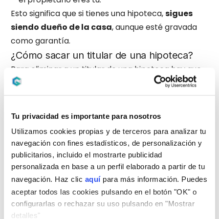
Esto significa que si tienes una hipoteca,
sigues
siendo dueño de la casa
, aunque esté gravada
como garantía.
¿Cómo sacar un titular de una hipoteca?
Para eliminar a un titular de una hipoteca hay que
hacer una
novación hipotecaria
, es decir,
modificar el contrato con el banco.
Los
pasos
principales que deberás seguir son:
Tu privacidad es importante para nosotros
Solicitar autorización al banco
: la entidad
Utilizamos cookies propias y de terceros para analizar tu
revisará si el titular restante tiene solvencia
navegación con fines estadísticos, de personalización y
suficiente.
publicitarios, incluido el mostrarte publicidad
Aportar documentación financiera
:
personalizada en base a un perfil elaborado a partir de tu
nóminas, IRPF, extractos bancarios…
navegación. Haz clic
aquí
para más información. Puedes
Firmar la novación
: se formaliza ante notario
aceptar todos las cookies pulsando en el botón "OK" o
configurarlas o rechazar su uso pulsando en "Mostrar
y se actualiza en el Registro de la Propiedad.
detalles"