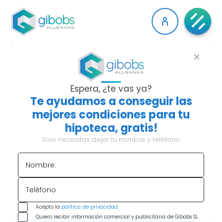
TITULAR DEL
PRÉSTAMO
Espera, ¿te vas ya?
Te ayudamos a conseguir las
HIPOTECARIO, PERO NO
mejores condiciones para tu
hipoteca, gratis!
DE LA VIVIENDA, ¿ES
Solo necesitas dejar tu nombre y teléfono.
POSIBLE?
Nombre:
Sí, es posible que seas el titular del préstamo
hipotecario, pero no de la vivienda
. En
Teléfono
Gibobs.com
sabemos que las hipotecas generan
Acepto la
política de privacidad
muchas dudas, especialmente en lo referente a la
Quiero recibir información comercial y publicitaria de Gibobs SL.