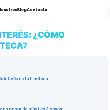
Nosotros
Blog
Contacto
INTERÉS: ¿CÓMO
OTECA?
e interés en tu hipoteca
(y no pagar de más) en 3 pasos