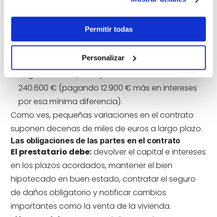
Si consigues un
Tipo Fijo del 3 % TIN
: Tu
cuota será de unos 759 €/mes. Al final de los 25
Permitir todas
años habrás pagado un total de 227.700 €
(67.700 € solo en intereses).
Personalizar
Si el interés sube medio punto al
3,5 % TIN
:
Pagarías 802 €/mes, y el total aumentaría a
240.600 € (pagando 12.900 € más en intereses
por esa mínima diferencia).
Como ves, pequeñas variaciones en el contrato
suponen decenas de miles de euros a largo plazo.
Las obligaciones de las partes en el contrato
El prestatario debe:
devolver el capital e intereses
en los plazos acordados, mantener el bien
hipotecado en buen estado, contratar el seguro
de daños obligatorio y notificar cambios
importantes como la venta de la vivienda.