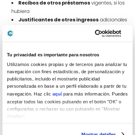
Recibos de otros préstamos
vigentes, si los
hubiera
Justificantes de otros ingresos
adicionales
Contrato de arras
de la vivienda que vas a
comprar
Nota simple
del Registro de la Propiedad del
inmueble
Tu privacidad es importante para nosotros
Ten en cuenta que los requisitos varían según el
Utilizamos cookies propias y de terceros para analizar tu
perfil: si eres asalariado o autónomo, el banco
navegación con fines estadísticos, de personalización y
puede pedir documentación adicional específica.
publicitarios, incluido el mostrarte publicidad
personalizada en base a un perfil elaborado a partir de tu
Cómo funciona todo esto: Un caso
navegación. Haz clic
aquí
para más información. Puedes
práctico
aceptar todos las cookies pulsando en el botón "OK" o
Para entender el impacto de estas características,
configurarlas o rechazar su uso pulsando en "Mostrar
veamos un ejemplo: Compras una vivienda de
detalles"
200.000 € y pides una hipoteca de 160.000 € a 25
años.
Mostrar detalles