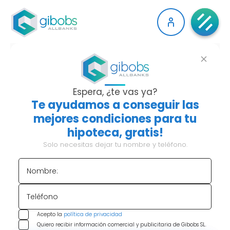
LOS ELEMENTOS DEL
CONTRATO DE
Espera, ¿te vas ya?
Te ayudamos a conseguir las
HIPOTECA
mejores condiciones para tu
hipoteca, gratis!
Si has decidido comprar una vivienda y solicitar
Solo necesitas dejar tu nombre y teléfono.
financiación, uno de los momentos más
importantes es la firma del contrato de hipoteca.
Nombre:
Sin embargo, muchas personas desconocen los
detalles que componen este documento legal:
Teléfono
quiénes intervienen, qué condiciones económicas
Acepto la
política de privacidad
marcan tu futuro y qué requisitos lo hacen válido.
Quiero recibir información comercial y publicitaria de Gibobs SL.