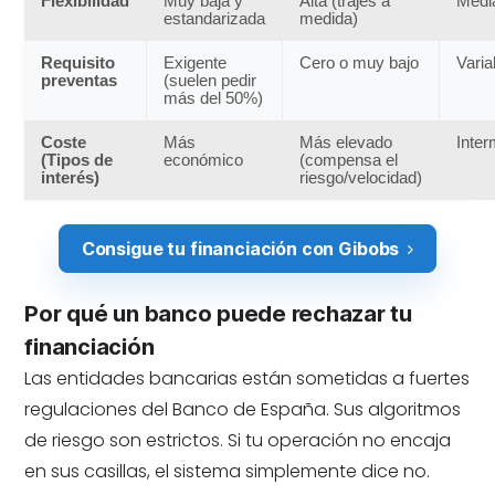
Flexibilidad
Muy baja y
Alta (trajes a
Medi
estandarizada
medida)
Requisito
Exigente
Cero o muy bajo
Varia
preventas
(suelen pedir
más del 50%)
Coste
Más
Más elevado
Inter
(Tipos de
económico
(compensa el
interés)
riesgo/velocidad)
Consigue tu financiación con Gibobs
Por qué un banco puede rechazar tu
financiación
Las entidades bancarias están sometidas a fuertes
regulaciones del Banco de España. Sus algoritmos
de riesgo son estrictos. Si tu operación no encaja
en sus casillas, el sistema simplemente dice no.