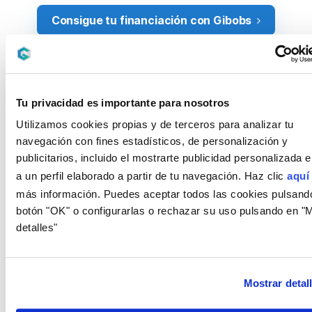
Consigue tu financiación con Gibobs
Cuándo conviene acudir a un
intermediario como Gibobs
Tratar directamente con los fondos o prestamistas
Tu privacidad es importante para nosotros
privados puede ser un campo de minas si no
Utilizamos cookies propias y de terceros para analizar tu
dominas el argot y sus cláusulas. Contar con un
navegación con fines estadísticos, de personalización y
publicitarios, incluido el mostrarte publicidad personalizada 
aliado experto nivela el terreno de juego.
a un perfil elaborado a partir de tu navegación. Haz clic
aquí
Si varios bancos ya han rechazado la operación
No sigas llamando a puertas idénticas. Si el sistema
más información. Puedes aceptar todos las cookies pulsando
botón "OK" o configurarlas o rechazar su uso pulsando en "
bancario te dice que no, necesitas plantear la
detalles"
operación bajo un prisma diferente. Nosotros
reestructuramos el planteamiento para
presentarlo donde sabemos que encajará.
Mostrar detal
Si no sabes qué alternativa encaja con tu perfil
El mercado alternativo es inmenso. Hay fondos