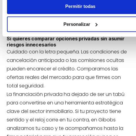
especializados en residencial, otros en logístico y
Permitir todas
otros en préstamos puente a corto plazo. Te
conectamos con el que busca exactamente tu
Personalizar
perfil de riesgo.
Si quieres comparar opciones privadas sin asumir
riesgos innecesarios
Cuidado con la letra pequeña. Las condiciones de
cancelación anticipada o las comisiones ocultas
pueden encarecer el crédito. Comparamos las
ofertas reales del mercado para que firmes con
total seguridad.
La financiación privada ha dejado de ser un tabú
para convertirse en una herramienta estratégica
clave del sector inmobiliario. Si tu proyecto tiene
sentido y el reloj corre en tu contra, en Gibobs
analizamos tu caso y te acompañamos hasta la