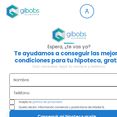
FINANCIACIÓN
PRIVADA: LA
Espera, ¿te vas ya?
Te ayudamos a conseguir las mejo
ALTERNATIVA CUANDO
condiciones para tu hipoteca, grat
Solo necesitas dejar tu nombre y teléfono.
EL BANCO
Nombre:
TRADICIONAL DICE NO
Levantar un proyecto inmobiliario hoy en día exige
Teléfono
paciencia, agilidad y, sobre todo, pulmón
Acepto la
política de privacidad
financiero. Sabemos que las exigencias bancarias
Quiero recibir información comercial y publicitaria de Gibobs SL.
se han endurecido. Piden más preventas, imponen