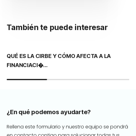
También te puede interesar
QUÉ ES LA CIRBE Y CÓMO AFECTA A LA
L
FINANCIACI�...
P
¿En qué podemos ayudarte?
Rellena este formulario y nuestro equipo se pondrá
en contacto contigo para solucionar todas tus