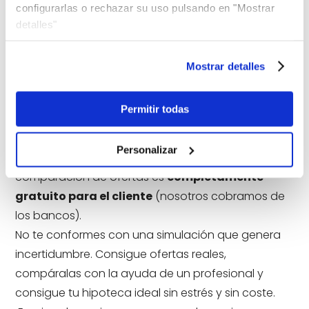
configurarlas o rechazar su uso pulsando en "Mostrar
detalles"
Conseguimos tu mejor hipoteca gratis
Mostrar detalles
Prueba nuestro comparador de
hipotecas GRATIS
Permitir todas
Sabemos que la palabra «gratis» es clave al inicio
de la búsqueda, y en Gibobs.com esa promesa es
Personalizar
real. Nuestro servicio de asesoramiento y
comparación de ofertas es
completamente
gratuito para el cliente
(nosotros cobramos de
los bancos).
No te conformes con una simulación que genera
incertidumbre. Consigue ofertas reales,
compáralas con la ayuda de un profesional y
consigue tu hipoteca ideal sin estrés y sin coste.