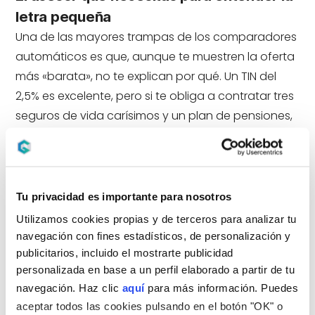
letra pequeña
Una de las mayores trampas de los comparadores
automáticos es que, aunque te muestren la oferta
más «barata», no te explican por qué. Un TIN del
2,5% es excelente, pero si te obliga a contratar tres
seguros de vida carísimos y un plan de pensiones,
el coste total puede ser muy superior al de una
hipoteca con un TIN del 2,8% y menos vinculación.
En Gibobs.com tendrás a tu lado a un experto que
te acompañará en el análisis de:
Tu privacidad es importante para nosotros
La
TAE real
desglosada de cada oferta.
Utilizamos cookies propias y de terceros para analizar tu
El impacto económico de los
productos
navegación con fines estadísticos, de personalización y
vinculados
a largo plazo.
publicitarios, incluido el mostrarte publicidad
personalizada en base a un perfil elaborado a partir de tu
Las
comisiones
por amortización anticipada.
navegación. Haz clic
aquí
para más información. Puedes
La viabilidad de la operación según tu
perfil
aceptar todos las cookies pulsando en el botón "OK" o
de riesgo
.