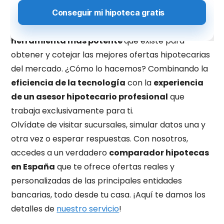
hipotecas a un nivel superior. Aunque no somos un
widget
de comparación, somos, de hecho,
la
herramienta más potente
que existe para
obtener y cotejar las mejores ofertas hipotecarias
del mercado. ¿Cómo lo hacemos? Combinando la
eficiencia de la tecnología
con la
experiencia
de un asesor hipotecario profesional
que
trabaja exclusivamente para ti.
Olvídate de visitar sucursales, simular datos una y
otra vez o esperar respuestas. Con nosotros,
accedes a un verdadero
comparador hipotecas
en España
que te ofrece ofertas reales y
personalizadas de las principales entidades
bancarias, todo desde tu casa. ¡Aquí te damos los
detalles de
nuestro servicio
!