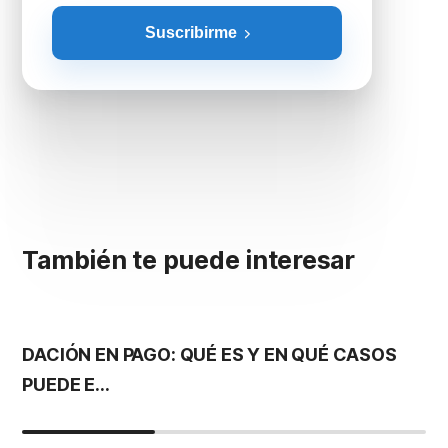
Suscribirme
También te puede interesar
DACIÓN EN PAGO: QUÉ ES Y EN QUÉ CASOS
S
PUEDE E...
G