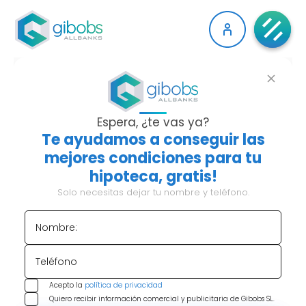
¿ERES AUTÓNOMO?
ASÍ ES COMO PUEDES
Espera, ¿te vas ya?
Te ayudamos a conseguir las
CONSEGUIR TU
mejores condiciones para tu
hipoteca, gratis!
HIPOTECA
Solo necesitas dejar tu nombre y teléfono.
Para conseguir una hipoteca siendo eres
Nombre:
autónomo necesitas demostrar que tienes
estabilidad financiera y una capacidad de
Teléfono
pago.
Los bancos suelen pedir al menos dos años
de actividad como autónomo, declaraciones de la
Acepto la
política de privacidad
Quiero recibir información comercial y publicitaria de Gibobs SL.