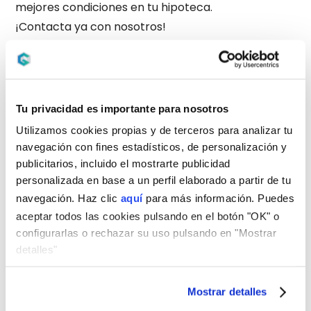
mejores condiciones en tu hipoteca.
¡Contacta ya con nosotros!
Calcula tu hipoteca con gibobs
¿Cuánto tiene que declarar un autónomo
Tu privacidad es importante para nosotros
para que le den una hipoteca?
Utilizamos cookies propias y de terceros para analizar tu
navegación con fines estadísticos, de personalización y
Como regla general,
los bancos exigen que la
publicitarios, incluido el mostrarte publicidad
cuota de la hipoteca no supere el 30%-35%
de
personalizada en base a un perfil elaborado a partir de tu
tus ingresos netos mensuales.
navegación. Haz clic
aquí
para más información. Puedes
Por ejemplo:
Si solicitas una hipoteca con una
aceptar todos las cookies pulsando en el botón "OK" o
cuota de 900 € al mes, tus ingresos netos
configurarlas o rechazar su uso pulsando en "Mostrar
deberían ser de al menos 2.570 € al mes para
detalles"
cumplir con este criterio.
Si tus ingresos varían, deberás demostrar que
Mostrar detalles
tienes un ingreso promedio constante
y