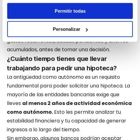
presentar un historial de facturación que sea sólido
Permitir todas
y estable.
Además, es importante recordar que
los bancos
Personalizar
también evalúan otros factores,
como tus
gastos recurrentes, deudas pendientes y ahorros
acumulados, antes de tomar una decisión.
¿Cuánto tiempo tienes que llevar
trabajando para pedir una hipoteca?
La antigüedad como autónomo es un requisito
fundamental para poder solicitar una hipoteca. La
mayoría de las entidades bancarias exige que
lleves
al menos 2 años de actividad económica
como autónomo.
Esto les permite analizar tu
estabilidad financiera y tu capacidad de generar
ingresos a lo largo del tiempo.
Sin embargo, algunos bancos podrían aceptar