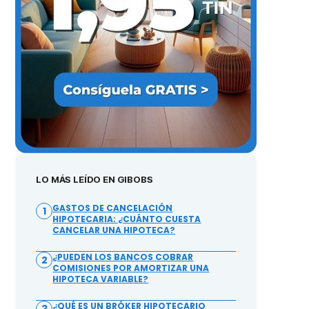
LO MÁS LEÍDO EN GIBOBS
GASTOS DE CANCELACIÓN
1
HIPOTECARIA: ¿CUÁNTO CUESTA
CANCELAR UNA HIPOTECA?
¿PUEDEN LOS BANCOS COBRAR
2
COMISIONES POR AMORTIZAR UNA
HIPOTECA VARIABLE?
¿QUÉ ES UN BRÓKER HIPOTECARIO