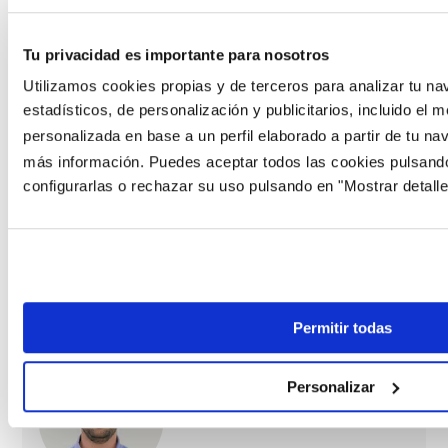
esos ajustes.
¿Puede un autónomo conseguir una hipoteca
Tu privacidad es importante para nosotros
fija competitiva?
Sí, aunque el proceso es algo
Utilizamos cookies propias y de terceros para analizar tu na
más exigente. Los bancos piden demostrar
estadísticos, de personalización y publicitarios, incluido el m
ingresos estables durante al menos dos ejercicios
personalizada en base a un perfil elaborado a partir de tu n
fiscales completos y valoran especialmente que
más información. Puedes aceptar todos las cookies pulsando
no haya caídas bruscas entre un año y otro. Con
configurarlas o rechazar su uso pulsando en "Mostrar detalle
un perfil financiero ordenado, un autónomo puede
acceder a los mismos tipos que un asalariado. La
clave está en presentar bien la operación y
comparar entre varias entidades.
Permitir todas
Personalizar