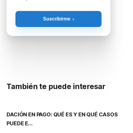
Suscribirme
También te puede interesar
DACIÓN EN PAGO: QUÉ ES Y EN QUÉ CASOS
S
PUEDE E...
G