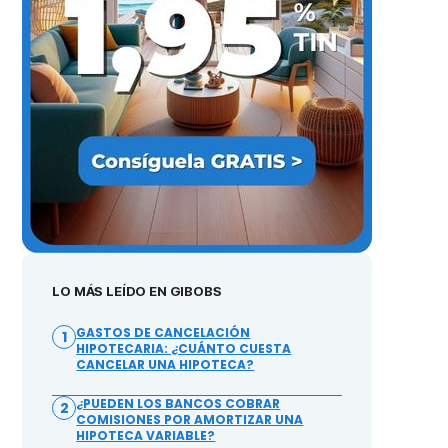
LO MÁS LEÍDO EN GIBOBS
GASTOS DE CANCELACIÓN
1
HIPOTECARIA: ¿CUÁNTO CUESTA
CANCELAR UNA HIPOTECA?
¿PUEDEN LOS BANCOS COBRAR
2
COMISIONES POR AMORTIZAR UNA
HIPOTECA VARIABLE?