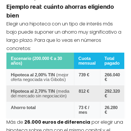
Ejemplo real: cuánto ahorras eligiendo
bien
Elegir una hipoteca con un tipo de interés más
bajo puede suponer un ahorro muy significativo a
largo plazo. Para que lo veas en números
concretos:
Escenario (200.000 € a 30
Cuota
Total
años)
mensual
pagado
Hipoteca al 2,00% TIN
(mejor
739 €
266.040
oferta negociada vía Gibobs)
€
Hipoteca al 2,70% TIN
(media
812 €
292.320
del mercado sin negociación)
€
Ahorro total
73 € /
26.280
mes
€
Más de
26.000 euros de diferencia
por elegir una
hipoteca sobre otra con el mismo capital y el