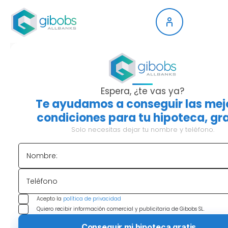
¿CUÁLES SON LAS
MEJORES HIPOTECAS
Espera, ¿te vas ya?
Te ayudamos a conseguir las mej
FIJAS DE JULIO 2026?
condiciones para tu hipoteca, gra
Solo necesitas dejar tu nombre y teléfono.
Si estás buscando hipoteca ahora mismo, ya
sabes que la estabilidad tiene precio, pero
Nombre:
también tiene mucho valor. En julio de 2026, las
hipotecas fijas siguen siendo la opción mayoritaria
Teléfono
en España:
el 92% de las hipotecas firmadas en
Acepto la
política de privacidad
el último mes fueron a tipo fijo
. Con el Banco
Quiero recibir información comercial y publicitaria de Gibobs SL.
Central Europeo manteniendo los tipos en el
2%
y