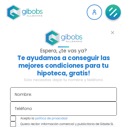
HABLAMOS CON
JAVIER ERROZ, RESP.
Espera, ¿te vas ya?
Te ayudamos a conseguir las
COMERCIAL ZONA
mejores condiciones para tu
hipoteca, gratis!
CENTRO GIBOBS
Solo necesitas dejar tu nombre y teléfono.
ALLBANKS
Nombre:
Teléfono
Índice de contenido:
Acepto la
política de privacidad
Quiero recibir información comercial y publicitaria de Gibobs SL.