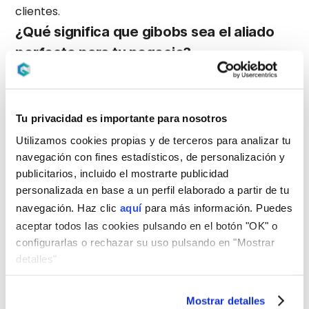
clientes.
¿Qué significa que gibobs sea el aliado
perfecto para tu negocio?
Desde mi punto de vista, creo que nos podemos
convertir, sin coste ni inversión alguna, en el
departamento financiero de muchas inmobiliarias
Tu privacidad es importante para nosotros
y pequeños promotores dándoles todo el servicio
Utilizamos cookies propias y de terceros para analizar tu
que necesiten en la búsqueda de financiación
navegación con fines estadísticos, de personalización y
tanto para ellos, como para sus compradores.
publicitarios, incluido el mostrarte publicidad
Cuéntanos una anécdota de tu
personalizada en base a un perfil elaborado a partir de tu
experiencia desde que estás con gibobs
navegación. Haz clic
aquí
para más información. Puedes
aceptar todos las cookies pulsando en el botón "OK" o
Durante la pandemia, asistía a un montón de
configurarlas o rechazar su uso pulsando en "Mostrar
charlas por Internet del sector inmobiliario, y con
detalles"
mi trabajo de gibobs, he tenido la oportunidad de
conocer a dos personas que creo que son
Mostrar detalles
referentes en el sector: Don Gerard Duelo Ferrer,