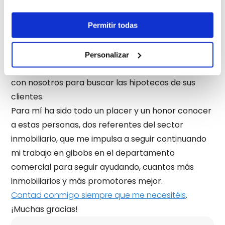
que es el presidente de un montón de asociaciones
de agentes inmobiliarios, y María José Corrales, la
Permitir todas
presidenta de Vivienda2, que es una agencia
inmobiliaria de Madrid con más de 40 años de
Personalizar
experiencia y que acaba de empezar a colaborar
con nosotros para buscar las hipotecas de sus
clientes.
Para mí ha sido todo un placer y un honor conocer
a estas personas, dos referentes del sector
inmobiliario, que me impulsa a seguir continuando
mi trabajo en gibobs en el departamento
comercial para seguir ayudando, cuantos más
inmobiliarios y más promotores mejor.
Contad conmigo siempre que me necesitéis
.
¡Muchas gracias!