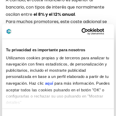
bancario, con tipos de interés que normalmente
oscilan entre
el 8% y el 12% anual
.
Para muchos promotores, este coste adicional se
compensa con
la velocidad de ejecución y la
capacidad de asegurar el activo antes que
otros competidores
.
Tu privacidad es importante para nosotros
¿Cuál es la mejor vía para financiar la
Utilizamos cookies propias y de terceros para analizar tu
compra de suelo?
navegación con fines estadísticos, de personalización y
La elección entre banca tradicional o financiación
publicitarios, incluido el mostrarte publicidad
alternativa depende principalmente de dos
personalizada en base a un perfil elaborado a partir de tu
variables clave:
navegación. Haz clic
aquí
para más información. Puedes
El coste de la financiación:
La banca ofrece tipos
aceptar todos las cookies pulsando en el botón "OK" o
más bajos, pero exige mayor documentación y
configurarlas o rechazar su uso pulsando en "Mostrar
plazos más largos.
detalles"
La velocidad de cierre de la operación:
Los