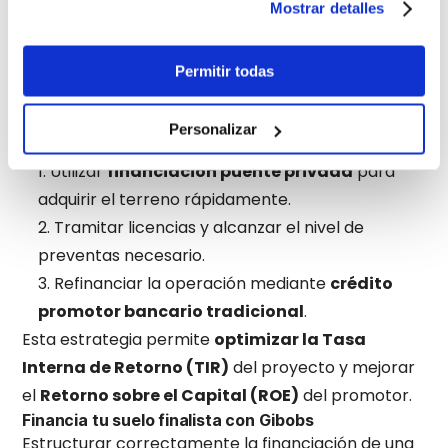
fondos de deuda permiten ejecutar adquisiciones
Mostrar detalles
en tiempos muy reducidos.
Por este motivo, muchos promotores
Permitir todas
profesionales utilizan
estructuras híbridas de
financiación
.
Personalizar
El esquema más habitual consiste en:
Utilizar
financiación puente privada
para
adquirir el terreno rápidamente.
Tramitar licencias y alcanzar el nivel de
preventas necesario.
Refinanciar la operación mediante
crédito
promotor bancario tradicional
.
Esta estrategia permite
optimizar la Tasa
Interna de Retorno (TIR)
del proyecto y mejorar
el
Retorno sobre el Capital (ROE)
del promotor.
Financia tu suelo finalista con Gibobs
Estructurar correctamente la financiación de una