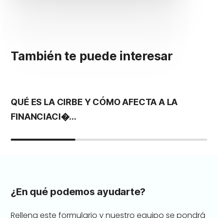
También te puede interesar
QUÉ ES LA CIRBE Y CÓMO AFECTA A LA
L
FINANCIACI�...
P
¿En qué podemos ayudarte?
Rellena este formulario y nuestro equipo se pondrá