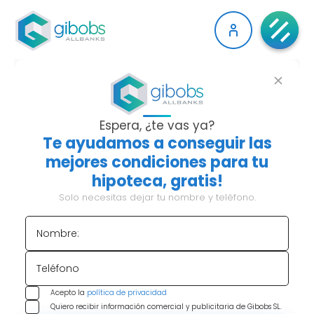
¿CÓMO CONSEGUIR UN
PRÉSTAMO PARA
Espera, ¿te vas ya?
Te ayudamos a conseguir las
COMPRAR TERRENO?
mejores condiciones para tu
hipoteca, gratis!
Asegurar la compra de suelo finalista es uno de los
Solo necesitas dejar tu nombre y teléfono.
grandes desafíos en cualquier promoción
inmobiliaria. El segundo, igual de importante, es
Nombre:
financiar esa adquisición sin descapitalizar la
estructura financiera del proyecto o de la
Teléfono
empresa promotora
.
Acepto la
política de privacidad
Aquí es donde surge el verdadero reto.
¿Cómo
Quiero recibir información comercial y publicitaria de Gibobs SL.