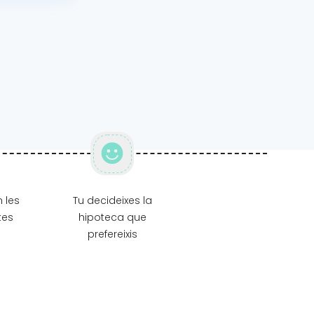
 les
Tu decideixes la
tes
hipoteca que
prefereixis