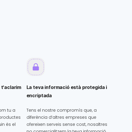
 t'aclarim
La teva informació està protegida i
encriptada
om tu a
Tens el nostre compromís que, a
 productes
diferència d’altres empreses que
in és el
ofereixen serveis sense cost, nosaltres
no comercialitzem la teva informació.