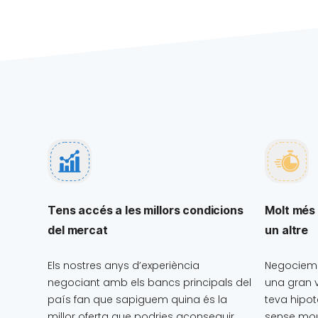
Tens accés a les millors condicions
Molt més 
del mercat
un altre
Els nostres anys d’experiència
Negociem 
negociant amb els bancs principals del
una gran v
país fan que sapiguem quina és la
teva hipo
millor oferta que podries aconseguir.
sense mou