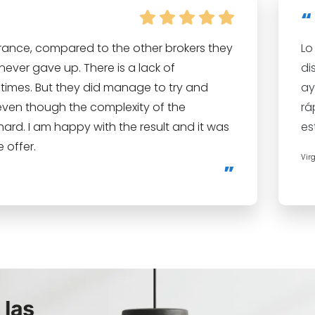
erance, compared to the other brokers they
Lo
ever gave up. There is a lack of
di
times. But they did manage to try and
ay
even though the complexity of the
rá
hard. I am happy with the result and it was
es
 offer.
Vir