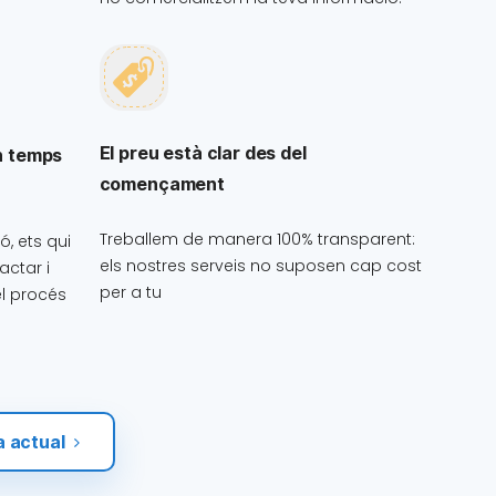
El preu està clar des del
n temps
començament
Treballem de manera 100% transparent:
ó, ets qui
els nostres serveis no suposen cap cost
actar i
per a tu
el procés
a actual