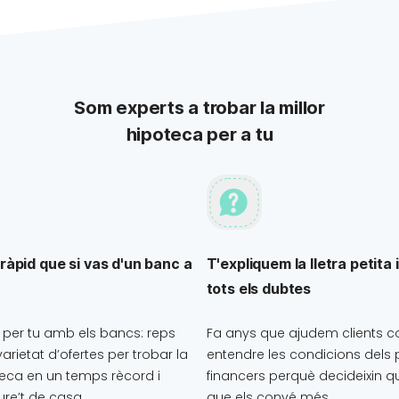
Som experts a trobar la millor
hipoteca per a tu
ràpid que si vas d'un banc a
T'expliquem la lletra petita i
tots els dubtes
per tu amb els bancs: reps
Fa anys que ajudem clients c
arietat d’ofertes per trobar la
entendre les condicions dels
teca en un temps rècord i
financers perquè decideixin qu
re’t de casa.
que els convé més.