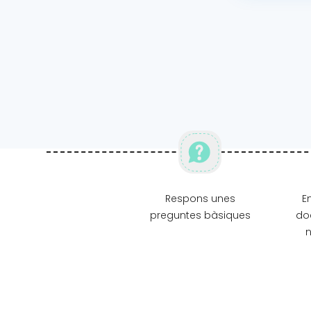
Respons unes
E
preguntes bàsiques
do
n