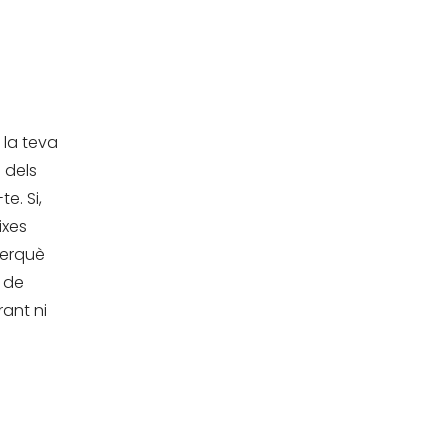
 la teva
 dels
e. Si,
ixes
perquè
s de
ant ni