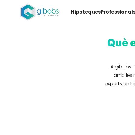
Hipoteques
Professional
Què e
A gibobs t
amb les m
experts en h