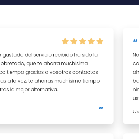
gustado del servicio recibido ha sido la
No
sobretodo, que te ahorra muchísima
ca
co tiempo gracias a vosotros contactas
ah
as a la vez, te ahorras muchísimo tiempo
ba
ras la mejor alternativa.
ni
us
Lui