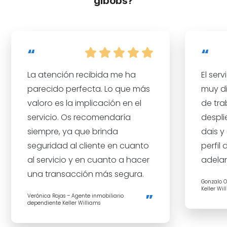
gibobs?
La atención recibida me ha
El ser
parecido perfecta. Lo que más
muy di
valoro es la implicación en el
de tra
servicio. Os recomendaría
despl
siempre, ya que brinda
dais y
seguridad al cliente en cuanto
perfil 
al servicio y en cuanto a hacer
adelan
una transacción más segura.
Gonzalo O
Keller Wil
Verónica Rojas – Agente inmobiliario
dependiente Keller Williams