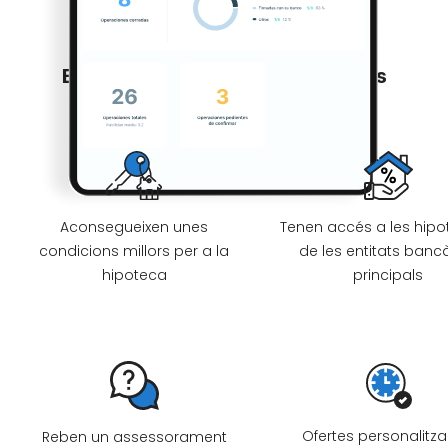
Els teus clients gaudeixen de tots
aquests avantatges
Aconsegueixen unes
Tenen accés a les hip
condicions millors per a la
de les entitats banc
hipoteca
principals
Ofertes personalitz
Reben un assessorament