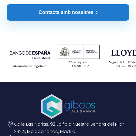
Contacta amb nosaltres
Calle Las Norias, 92 Edificio Nuestra Señora del Pilar
28221, Majadahonda, Madrid.