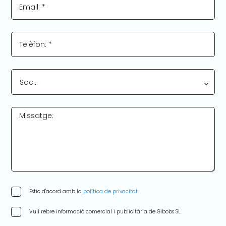
Email: *
Telèfon: *
Soc…
Missatge:
Estic d'acord amb la
política de privacitat
.
Vull rebre informació comercial i publicitària de Gibobs SL.