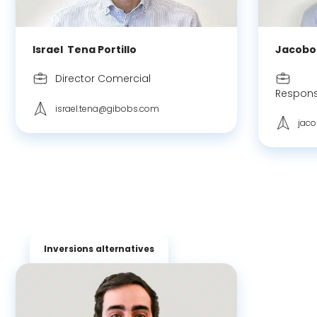
Israel
Tena Portillo
Jacobo
Director Comercial
Respons
israel.tena@gibobs.com
jac
Inversions alternatives