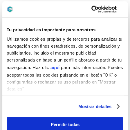
Guía para comprar una casa por
primera vez con hipoteca
26 March 2026
Tu privacidad es importante para nosotros
Utilizamos cookies propias y de terceros para analizar tu
¿Me conviene comprar ahora o
navegación con fines estadísticos, de personalización y
seguir de alquiler?
publicitarios, incluido el mostrarte publicidad
personalizada en base a un perfil elaborado a partir de tu
24 March 2026
navegación. Haz clic
aquí
para más información. Puedes
aceptar todos las cookies pulsando en el botón "OK" o
configurarlas o rechazar su uso pulsando en "Mostrar
¿Qué es el certificado BREEAM y
detalles"
qué ventajas tiene?
17 March 2026
Mostrar detalles
Mejores hipotecas para jóvenes:
Permitir todas
Cómo conseguir el 100% de