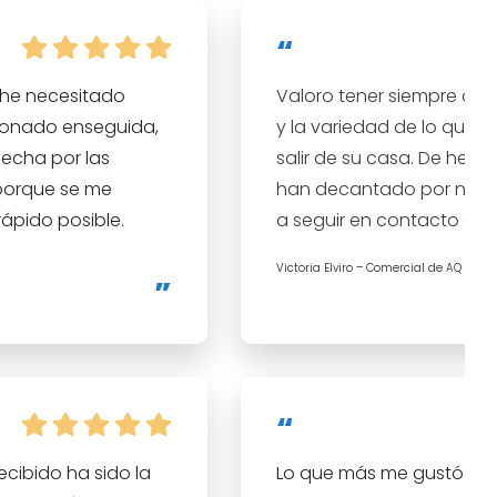
 he necesitado
Valoro tener siempre al g
cionado enseguida,
y la variedad de lo que of
fecha por las
salir de su casa. De hecho
 porque se me
han decantado por nuest
rápido posible.
a seguir en contacto con
Victoria Elviro – Comercial de AQ Acen
ecibido ha sido la
Lo que más me gustó fue 