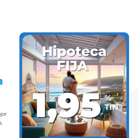
a
jor
s,