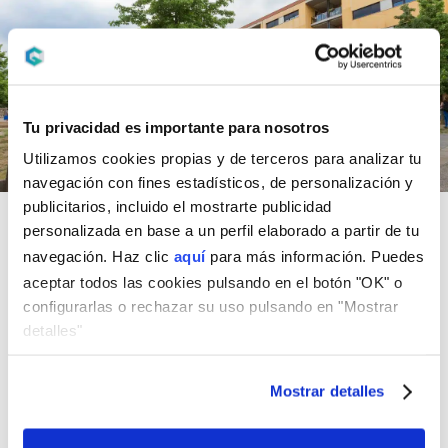
Tu privacidad es importante para nosotros
Utilizamos cookies propias y de terceros para analizar tu
navegación con fines estadísticos, de personalización y
publicitarios, incluido el mostrarte publicidad
personalizada en base a un perfil elaborado a partir de tu
Rellena el formulario sin compromiso para acceder
navegación. Haz clic
aquí
para más información. Puedes
a un entorno seguro y simular tu hipoteca.
aceptar todos las cookies pulsando en el botón "OK" o
Además, nuestros analistas expertos en hipotecas
configurarlas o rechazar su uso pulsando en "Mostrar
se pondrán en contacto contigo en 24 horas
detalles"
laborables para ayudarte a
conseguir GRATIS las
mejores condiciones del mercado
Mostrar detalles