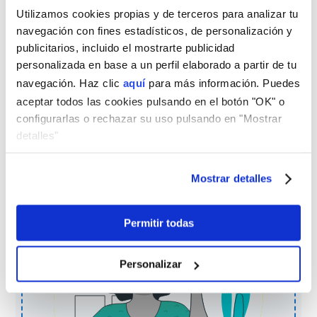
Tu solicitud de
Utilizamos cookies propias y de terceros para analizar tu
navegación con fines estadísticos, de personalización y
financiación ha
publicitarios, incluido el mostrarte publicidad
personalizada en base a un perfil elaborado a partir de tu
sido enviada
navegación. Haz clic
aquí
para más información. Puedes
aceptar todos las cookies pulsando en el botón "OK" o
correctamente
configurarlas o rechazar su uso pulsando en "Mostrar
detalles"
Nos pondremos en contacto
Mostrar detalles
contigo lo antes posible.
¡Muchas gracias!
Permitir todas
Personalizar