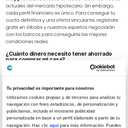
actuales del mercado hipotecario. Sin embargo,
cada perfil financiero es único. Para conseguir tu
cuota definitiva y una oferta vinculante, regístrate
gratis en Gibobs y nuestros expertos negociarán
con los bancos para conseguirte las mejores
condiciones reales.
¿Cuánto dinero necesito tener ahorrado
para comprar mi casa?
Por regla general, las entidades bancarias financian
un máximo del
80% del valor de tasación o
compraventa
de la vivienda (el menor de los dos).
Tu privacidad es importante para nosotros
Esto significa que deberías tener ahorrado al
Utilizamos cookies propias y de terceros para analizar tu
menos el 20% para la entrada, más un 10% adicional
navegación con fines estadísticos, de personalización y
para los gastos e impuestos. Juega con el campo
publicitarios, incluido el mostrarte publicidad
«Tus ahorros» en nuestro simulador para ver qué
personalizada en base a un perfil elaborado a partir de tu
precio máximo de vivienda te puedes permitir.
navegación. Haz clic
aquí
para más información. Puedes