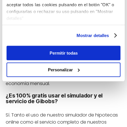
aceptar todos las cookies pulsando en el botón "OK" o
¿Debería simular una hipoteca fija, variable
configurarlas o rechazar su uso pulsando en "Mostrar
o mixta?
detalles"
Depende de la seguridad que busques. Si simulas
una
hipoteca fija
, verás la cuota exacta que
Mostrar detalles
pagarás durante toda la vida del préstamo, sin
sorpresas. Si eliges una
hipoteca variable
, la
Permitir todas
cuota será orientativa, ya que en la vida real
cambiará según suba o baje el euríbor. Con
nuestro simulador puedes alternar entre ambas
Personalizar
opciones para ver cuál encaja mejor con tu
economía mensual.
¿Es 100% gratis usar el simulador y el
servicio de Gibobs?
Sí. Tanto el uso de nuestro simulador de hipotecas
online como el servicio completo de nuestros