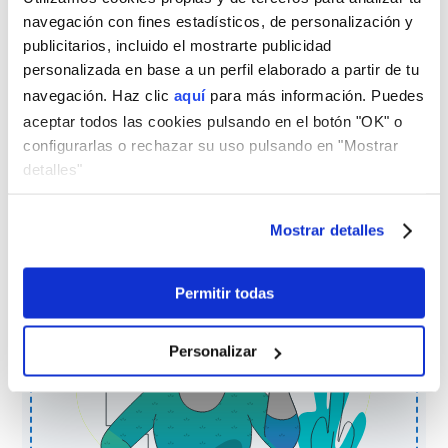
Your financing
navegación con fines estadísticos, de personalización y
publicitarios, incluido el mostrarte publicidad
request has been
personalizada en base a un perfil elaborado a partir de tu
navegación. Haz clic
aquí
para más información. Puedes
sent correctly
aceptar todos las cookies pulsando en el botón "OK" o
configurarlas o rechazar su uso pulsando en "Mostrar
detalles"
We will get in touch with you as
soon as possible.
Mostrar detalles
Thank you!
Permitir todas
Personalizar