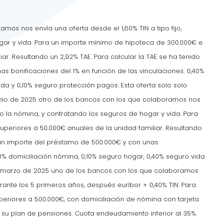
mos nos envía una oferta desde el 1,60% TIN a tipo fijo,
gar y vida. Para un importe mínimo de hipoteca de 300.000€ e
ar. Resultando un 2,92% TAE. Para calcular la TAE se ha tenido
s bonificaciones del 1% en función de las vinculaciones: 0,40%
ida y 0,10% seguro protección pagos. Esta oferta solo solo
unio de 2025 otro de los bancos con los que colaboramos nos
ndo la nómina, y contratando los seguros de hogar y vida. Para
periores a 50.000€ anuales de la unidad familiar. Resultando
a un importe del préstamo de 500.000€ y con unas
40% domiciliación nómina, 0,10% seguro hogar, 0,40% seguro vida
en marzo de 2025 uno de los bancos con los que colaboramos
urante los 5 primeros años, después euríbor + 0,40% TIN. Para
eriores a 500.000€, con domiciliación de nómina con tarjeta
 su plan de pensiones. Cuota endeudamiento inferior al 35%.