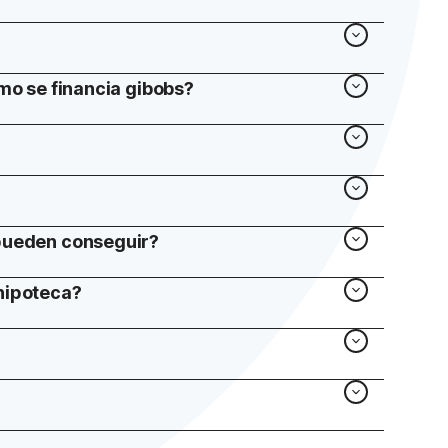
ómo se financia gibobs?
 pueden conseguir?
hipoteca?