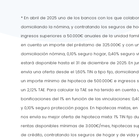
*
En abril de 2025 uno de los bancos con los que colabora
domiciliando la nómina, y contratando los seguros de ho
ingresos superiores a 50.000€ anuales de la unidad famili
en cuenta un importe del préstamo de 325.000€ y con una
domiciliación nómina, 0,10% seguro hogar, 0,40% seguro v
estará disponible hasta el 31 de diciembre de 2025.
En j
envía una oferta desde el 1,60% TIN a tipo fijo, domicilia
un importe mínimo de hipoteca de 500.000€ e ingresos su
un 2,12% TAE. Para calcular la TAE se ha tenido en cuent
bonificaciones del 1% en función de las vinculaciones: 0,
y 0,10% seguro protección pagos. En hipotecas mixtas, 
nos envía su mejor oferta de hipoteca mixta: 1% TIN fijo d
rentas disponibles mínimas de 3.000€/mes, hipotecas sup
de crédito, contratando los seguros de hogar y de vida y