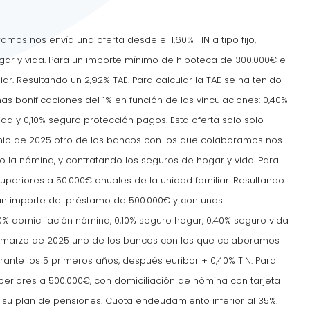
mos nos envía una oferta desde el 1,60% TIN a tipo fijo,
gar y vida. Para un importe mínimo de hipoteca de 300.000€ e
ar. Resultando un 2,92% TAE. Para calcular la TAE se ha tenido
s bonificaciones del 1% en función de las vinculaciones: 0,40%
ida y 0,10% seguro protección pagos. Esta oferta solo solo
unio de 2025 otro de los bancos con los que colaboramos nos
ndo la nómina, y contratando los seguros de hogar y vida. Para
periores a 50.000€ anuales de la unidad familiar. Resultando
a un importe del préstamo de 500.000€ y con unas
40% domiciliación nómina, 0,10% seguro hogar, 0,40% seguro vida
en marzo de 2025 uno de los bancos con los que colaboramos
urante los 5 primeros años, después euríbor + 0,40% TIN. Para
eriores a 500.000€, con domiciliación de nómina con tarjeta
 su plan de pensiones. Cuota endeudamiento inferior al 35%.