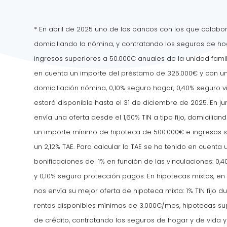
*
En abril de 2025 uno de los bancos con los que colabora
domiciliando la nómina, y contratando los seguros de ho
ingresos superiores a 50.000€ anuales de la unidad famili
en cuenta un importe del préstamo de 325.000€ y con una
domiciliación nómina, 0,10% seguro hogar, 0,40% seguro v
estará disponible hasta el 31 de diciembre de 2025.
En j
envía una oferta desde el 1,60% TIN a tipo fijo, domicilia
un importe mínimo de hipoteca de 500.000€ e ingresos su
un 2,12% TAE. Para calcular la TAE se ha tenido en cuent
bonificaciones del 1% en función de las vinculaciones: 0,
y 0,10% seguro protección pagos. En hipotecas mixtas, 
nos envía su mejor oferta de hipoteca mixta: 1% TIN fijo d
rentas disponibles mínimas de 3.000€/mes, hipotecas sup
de crédito, contratando los seguros de hogar y de vida y