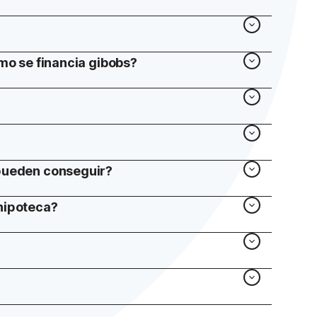
ómo se financia gibobs?
 pueden conseguir?
hipoteca?