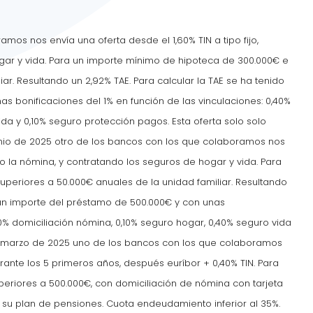
mos nos envía una oferta desde el 1,60% TIN a tipo fijo,
gar y vida. Para un importe mínimo de hipoteca de 300.000€ e
ar. Resultando un 2,92% TAE. Para calcular la TAE se ha tenido
s bonificaciones del 1% en función de las vinculaciones: 0,40%
ida y 0,10% seguro protección pagos. Esta oferta solo solo
unio de 2025 otro de los bancos con los que colaboramos nos
ndo la nómina, y contratando los seguros de hogar y vida. Para
periores a 50.000€ anuales de la unidad familiar. Resultando
a un importe del préstamo de 500.000€ y con unas
40% domiciliación nómina, 0,10% seguro hogar, 0,40% seguro vida
en marzo de 2025 uno de los bancos con los que colaboramos
urante los 5 primeros años, después euríbor + 0,40% TIN. Para
eriores a 500.000€, con domiciliación de nómina con tarjeta
 su plan de pensiones. Cuota endeudamiento inferior al 35%.