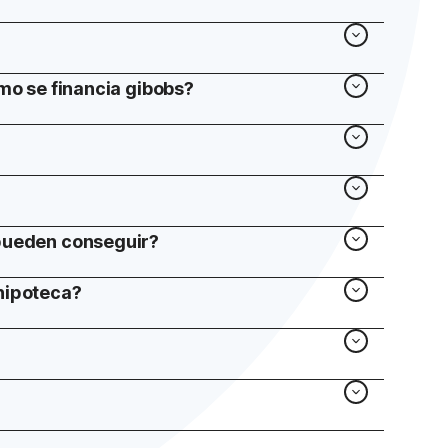
ómo se financia gibobs?
 pueden conseguir?
hipoteca?