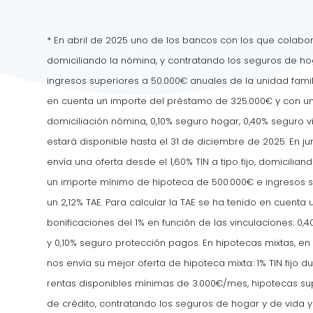
*
En abril de 2025 uno de los bancos con los que colabora
domiciliando la nómina, y contratando los seguros de ho
ingresos superiores a 50.000€ anuales de la unidad famili
en cuenta un importe del préstamo de 325.000€ y con una
domiciliación nómina, 0,10% seguro hogar, 0,40% seguro v
estará disponible hasta el 31 de diciembre de 2025.
En j
envía una oferta desde el 1,60% TIN a tipo fijo, domicilia
un importe mínimo de hipoteca de 500.000€ e ingresos su
un 2,12% TAE. Para calcular la TAE se ha tenido en cuent
bonificaciones del 1% en función de las vinculaciones: 0,
y 0,10% seguro protección pagos. En hipotecas mixtas, 
nos envía su mejor oferta de hipoteca mixta: 1% TIN fijo d
rentas disponibles mínimas de 3.000€/mes, hipotecas sup
de crédito, contratando los seguros de hogar y de vida y